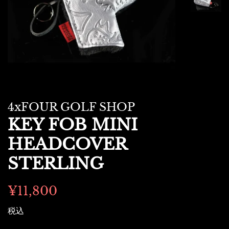
4xFOUR GOLF SHOP
KEY FOB MINI
HEADCOVER
STERLING
通
販
¥11,800
常
売
税込
価
価