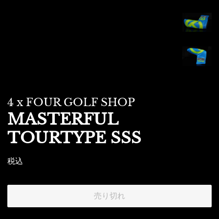
4 x FOUR GOLF SHOP
MASTERFUL
TOURTYPE SSS
販
税込
売
価
売り切れ
格